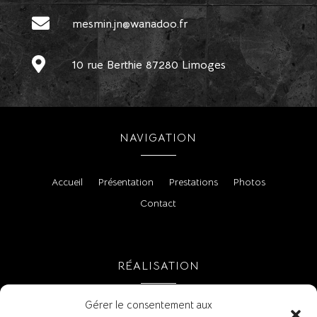

mesmin.jn@wanadoo.fr

10 rue Berthie 87280 Limoges
NAVIGATION
Accueil
Présentation
Prestations
Photos
Contact
RÉALISATION
Gérer le consentement aux