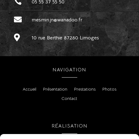

05 55 37 55 50

mesmin.jn@wanadoo.fr

10 rue Berthie 87280 Limoges
NAVIGATION
Accueil
Présentation
Prestations
Photos
Contact
RÉALISATION