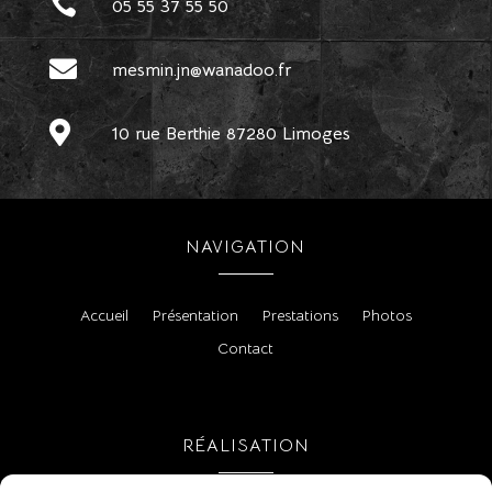

05 55 37 55 50

mesmin.jn@wanadoo.fr

10 rue Berthie 87280 Limoges
NAVIGATION
Accueil
Présentation
Prestations
Photos
Contact
RÉALISATION