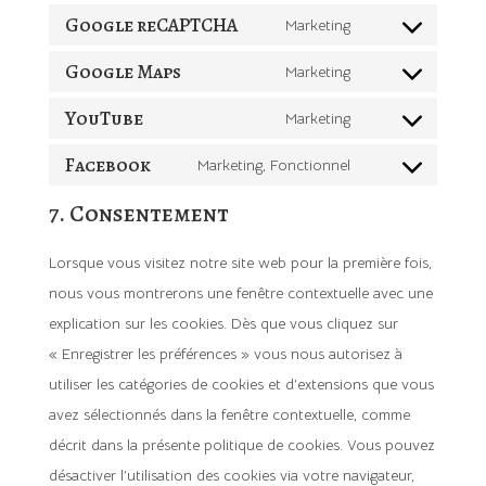
service
Google reCAPTCHA
to
Marketing
wordpress
Consent
service
Google Maps
to
Marketing
google-
Consent
service
fonts
YouTube
to
Marketing
google-
Consent
service
recaptcha
Facebook
to
Marketing, Fonctionnel
google-
Consent
service
7. Consentement
maps
to
youtube
service
Lorsque vous visitez notre site web pour la première fois,
facebook
nous vous montrerons une fenêtre contextuelle avec une
explication sur les cookies. Dès que vous cliquez sur
« Enregistrer les préférences » vous nous autorisez à
utiliser les catégories de cookies et d’extensions que vous
avez sélectionnés dans la fenêtre contextuelle, comme
décrit dans la présente politique de cookies. Vous pouvez
désactiver l’utilisation des cookies via votre navigateur,